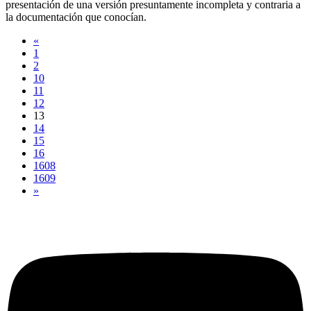
presentación de una versión presuntamente incompleta y contraria a
la documentación que conocían.
«
1
2
10
11
12
13
14
15
16
1608
1609
»