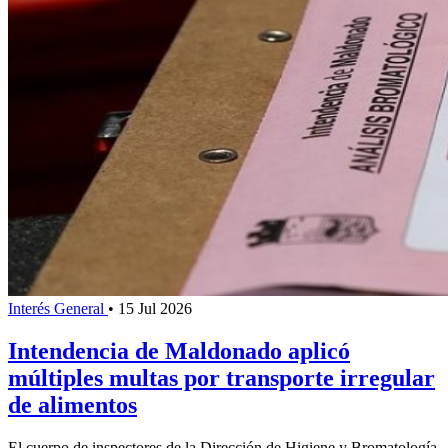
Interés General
•
15 Jul 2026
Intendencia de Maldonado aplicó
múltiples multas por transporte irregular
de alimentos
El cuerpo de inspectores de la Dirección de Higiene y Bromatología