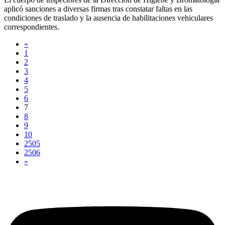
aplicó sanciones a diversas firmas tras constatar faltas en las
condiciones de traslado y la ausencia de habilitaciones vehiculares
correspondientes.
«
1
2
3
4
5
6
7
8
9
10
2505
2506
»