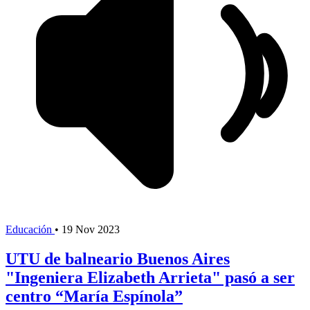
Educación
•
19 Nov 2023
UTU de balneario Buenos Aires
"Ingeniera Elizabeth Arrieta" pasó a ser
centro “María Espínola”